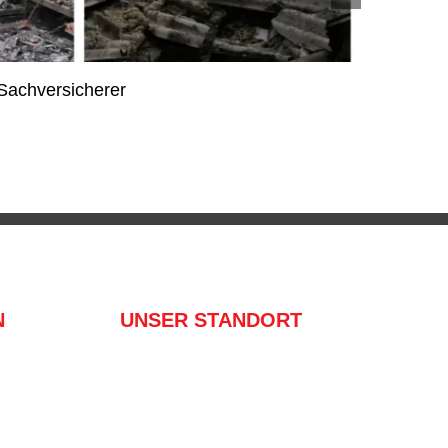
Sachversicherer
Beste 
20. Janu
N
UNSER STANDORT