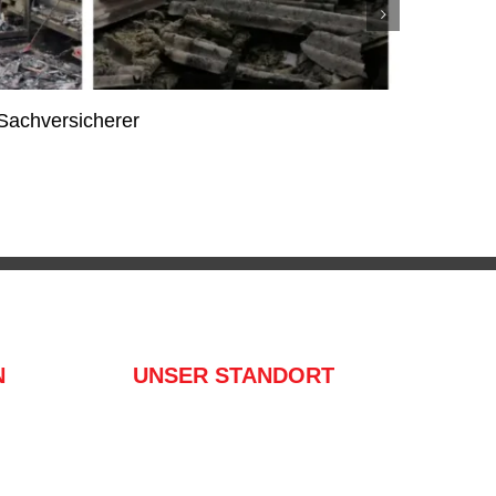
Sachversicherer
Achtu
7. Janua
N
UNSER STANDORT