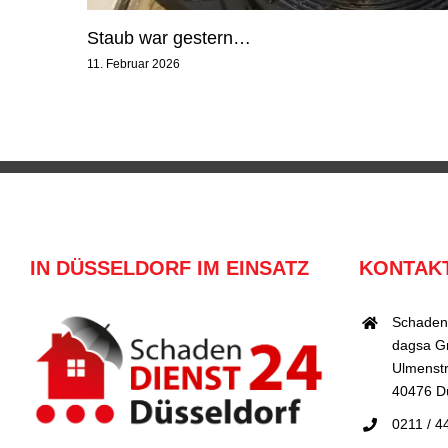
Staub war gestern…
11. Februar 2026
IN DÜSSELDORF IM EINSATZ
KONTAK
Schaden
dagsa 
Ulmenstr
40476 D
0211 / 