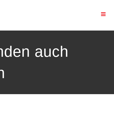
nden auch
n