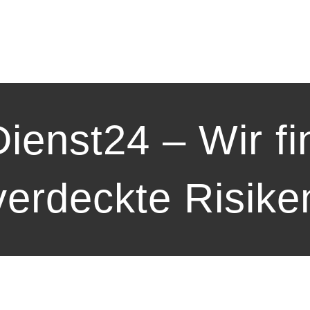
ienst24 – Wir fi
verdeckte Risike