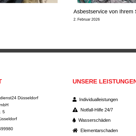
Asbestservice von Ihrem 
2. Februar 2026
T
UNSERE LEISTUNGE
dienst24 Düsseldorf
Individualleistungen
GmbH
Notfall-Hilfe 24/7
. 5
üsseldorf
Wasserschäden
4499980
Elementarschaden