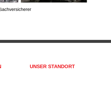
Sachversicherer
Beste 
20. Janu
N
UNSER STANDORT