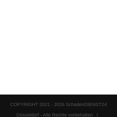
COPYRIGHT 2021 -
2026 SchadenDIENST24
Düsseldorf - Alle Rechte vorbehalten |