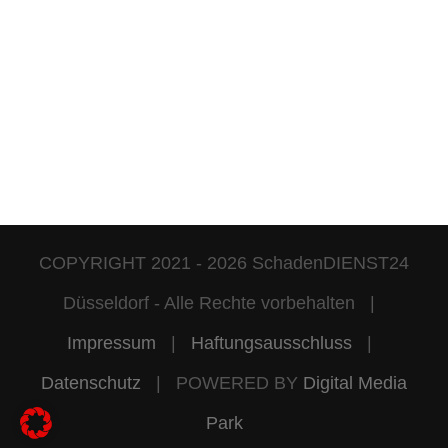
COPYRIGHT 2021 -
2026 SchadenDIENST24
Düsseldorf - Alle Rechte vorbehalten |
Impressum
|
Haftungsausschluss
|
Datenschutz
| POWERED BY
Digital Media
Park